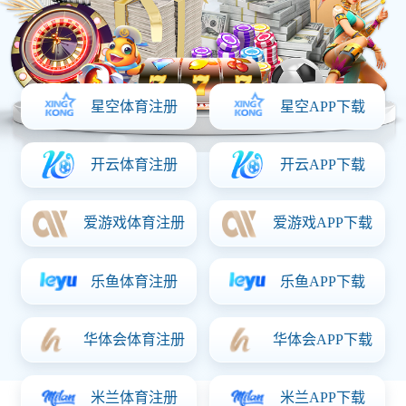
环境下依旧稳定可用。
安全是基础保障。我们引入多重加密机制、AI 风控体
系与实时监测模块，自动识别潜在异常操作，保护用
户数据与平台系统稳定。 所有信息传输均通过银行级
加密协议处理，确保每一次使用都安全可靠。
在服务方面，米兰体育 设有 24 小时客服中心，提供
多语言即时响应。 同时平台构建智能化数据处理系
统，实现快速响应与高效反馈，让用户在赛事期间享
受流畅操作体验。
全终端兼容接入
不论是手机、平板还是电脑，米兰体育 可自动适
配设备，实现多端同步使用，无需额外安装，即
开即用。