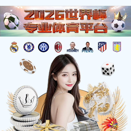
注册入口
米兰体育，值得信赖的数字体育
平台
自创立以来，平台始终坚持“以技术驱动体验、以数据构建价
值”为核心理念，专注打造一个安全、高效、智能的体育赛事
服务生态系统。 十余年深耕亚洲市场，我们的服务网络覆盖
多个国家与地区，赢得了数百万用户的信赖与支持。
作为领先的
米兰体育
平台，我们融合全球架构与赛事
数据接口，构建覆盖体育赛事、数据推送、互动分析
的多元服务体系。 平台支持 PC、H5、APP 多端接
入，并配备防劫持机制与加速网络，保障在不同网络