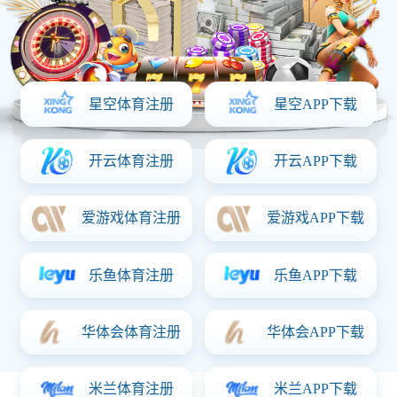
迈凯伦MCL61赛车尾翼新设计，是
否让诺里斯在银石主场占尽优势？
2026-06-05 19:44
65 次阅读
首页
/
体育新闻
在刚刚过去的F1英国大奖赛银石赛道上，迈凯伦车队
凭借主场作战的强势表现吸引了全球车迷的目光。尤